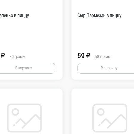
апеньо в пиццу
Сыр Пармезан в пиццу
59
R
R
30
грамм
50
грамм
В корзину
В корзину