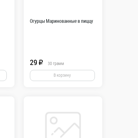
Огурцы Маринованные в пиццу
29
R
30
грамм
В корзину