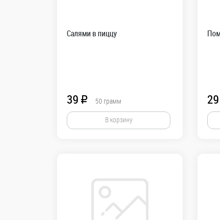
Салями в пиццу
Пом
39
29
R
50
грамм
В корзину