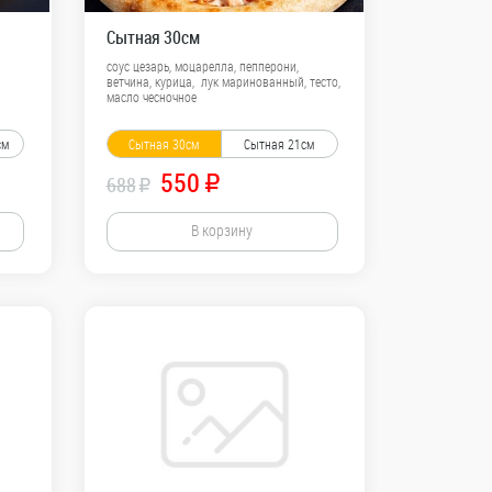
Сытная 30см
соус цезарь, моцарелла, пепперони,
ветчина, курица, лук маринованный, тесто,
масло чесночное
см
Сытная 30см
Сытная 21см
550
688
R
R
В корзину