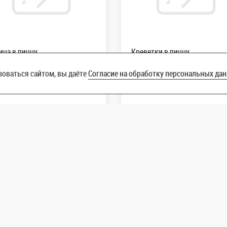
ица в пиццу
Креветки в пиццу
оваться сайтом, вы даёте
Согласие на обработку персональных да
79
R
R
50
грамм
50
грамм
В корзину
В корзину