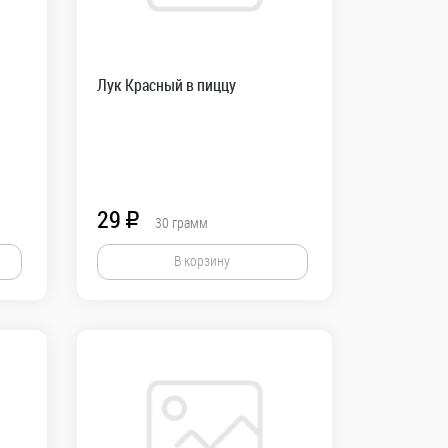
Лук Красный в пиццу
29
R
30
грамм
В корзину