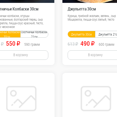
тничьи Колбаски 30см
Джульетта 30см
ничьи колбаски, огурцы
Курица, грибной жюльен, зелень , сыр
нованные, болгарский перец, сыр
Моцарелла, пицца-соус белый, тесто
елла, пицца-соус красный, тесто,
о чесночное
ничьи Колбаски
Охотничьи Колбаски
Джульетта 30см
Джульетта 21
30см
21см
550
490
8
R
613
R
R
590
грамм
R
600
грамм
В корзину
В корзину