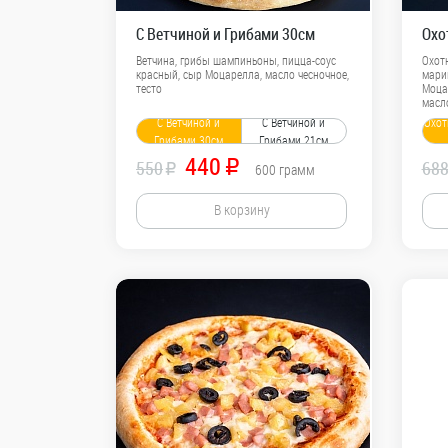
С Ветчиной и Грибами 30см
Охо
Ветчина, грибы шампиньоны, пицца-соус
Охот
красный, сыр Моцарелла, масло чесночное,
мари
тесто
Моцар
масл
С Ветчиной и
С Ветчиной и
Охот
Грибами 30см
Грибами 21см
440
550
R
68
R
600
грамм
В корзину