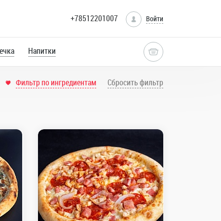
+78512201007
Войти
ечка
Напитки
Фильтр по ингредиентам
Сбросить фильтр