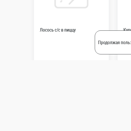
Лосось с/с в пиццу
Кур
Продолжая польз
79
39
R
50
грамм
В корзину