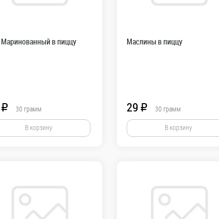
 Маринованный в пиццу
Маслины в пиццу
29
R
R
30
грамм
30
грамм
В корзину
В корзину