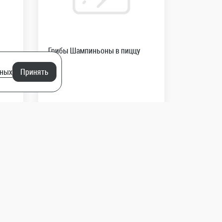
Грибы Шампиньоны в пиццу
нных
Принять
29
R
30
грамм
В корзину