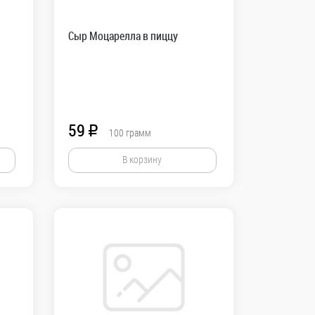
Сыр Моцарелла в пиццу
59
R
100
грамм
В корзину