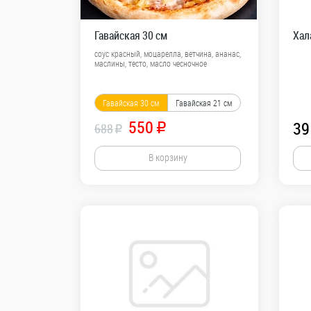
Хал
Гавайская 30 см
соус красный, моцарелла, ветчина, ананас,
маслины, тесто, масло чесночное
Гавайская 30 см
Гавайская 21 см
550
39
688
R
R
В корзину