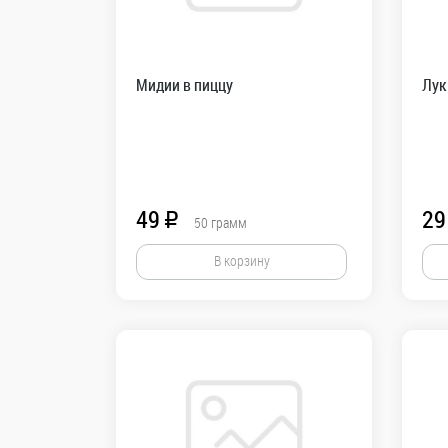
Мидии в пиццу
Лук
49
29
R
50
грамм
В корзину