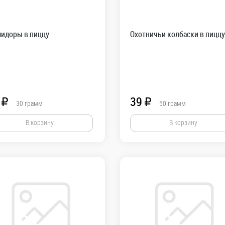
идоры в пиццу
Охотничьи колбаски в пиццу
39
R
R
30
грамм
50
грамм
В корзину
В корзину