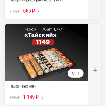
Набор «Морской рай» 42 шт 1105 г
666
1 359
R
R
0
+
4
Набор «Тайский»
1 149
1 988
R
R
0