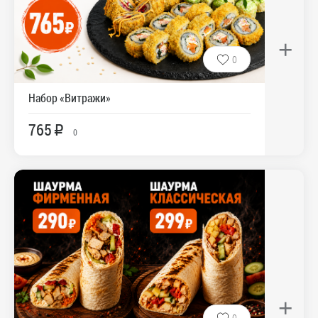
+
0
Набор «Витражи»
765
R
0
+
0