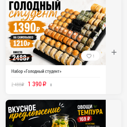
+
1
Набор «Голодный студент»
1 390
2 488
R
R
0