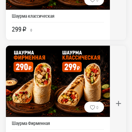
Шаурма классическая
299
R
0
+
0
Шаурма Фирменная