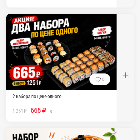
+
0
2 набора по цене одного
665
1 251
R
R
0