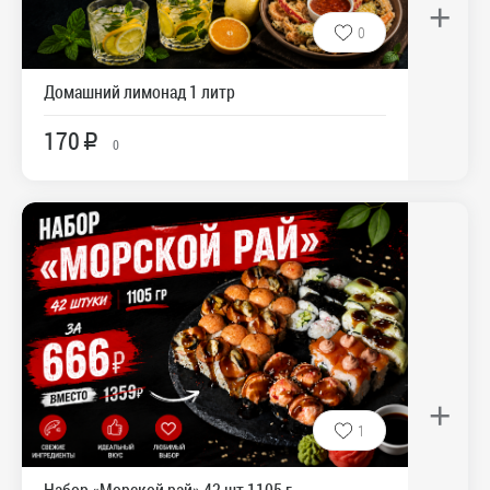
+
0
Домашний лимонад 1 литр
170
R
0
+
1