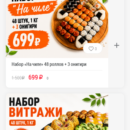
+
0
Набор «На чиле» 48 роллов + 3 онигири
699
1 500
R
R
0