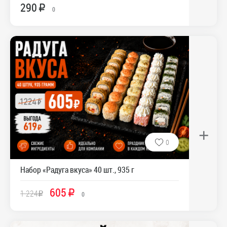
290
R
0
+
0
Набор «Радуга вкуса» 40 шт., 935 г
605
1 224
R
R
0