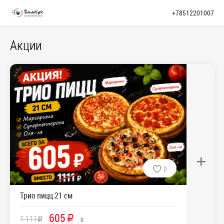
+78512201007
Акции
+
0
Трио пицц 21 см
605
1 111
R
R
0